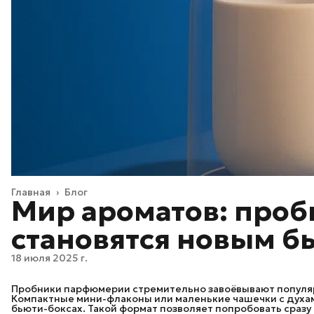
Главная
›
Блог
Мир ароматов: про
становятся новым б
18 июля 2025 г.
Пробники парфюмерии стремительно завоёвывают популяр
Компактные мини-флаконы или маленькие чашечки с духам
бьюти-боксах. Такой формат позволяет попробовать сразу