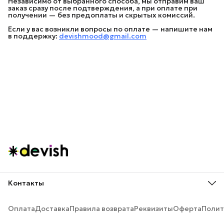
Независимо от выбранного способа, мы отправим ваш
заказ сразу после подтверждения, а при оплате при
получении — без предоплаты и скрытых комиссий.
Если у вас возникли вопросы по оплате — напишите нам
в поддержку:
devishmood@gmail.com
Контакты
Адрес
Москва, ул. Новгородская д1.
Оплата
Доставка
Правила возврата
Реквизиты
Оферта
Полит
Телефон
8 (916) 920-61-26
Эл. почта