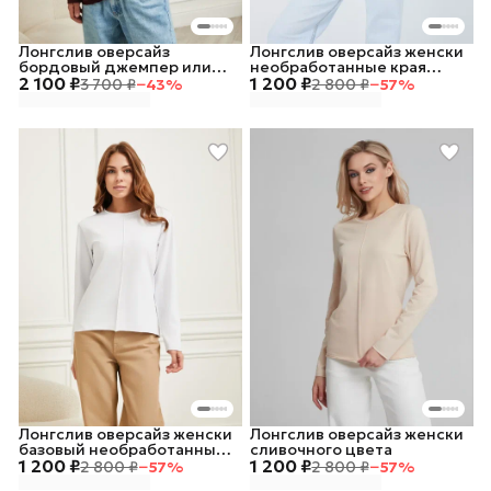
Лонгслив оверсайз
Лонгслив оверсайз женски
бордовый джемпер или
необработанные края
2 100 ₽
свитшот рваный
1 200 ₽
тонкий
3 700 ₽
−
43
%
2 800 ₽
−
57
%
Лонгслив оверсайз женски
Лонгслив оверсайз женски
базовый необработанные
сливочного цвета
1 200 ₽
края тонкий
1 200 ₽
2 800 ₽
−
57
%
2 800 ₽
−
57
%