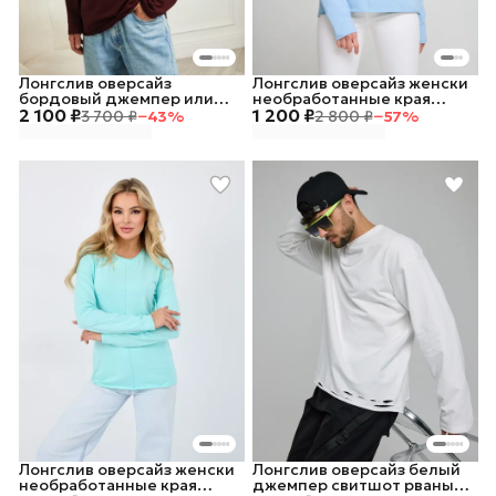
Лонгслив оверсайз
Лонгслив оверсайз женски
бордовый джемпер или
необработанные края
2 100 ₽
свитшот рваный
1 200 ₽
тонкий
3 700 ₽
−
43
%
2 800 ₽
−
57
%
Лонгслив оверсайз женски
Лонгслив оверсайз белый
необработанные края
джемпер свитшот рваный