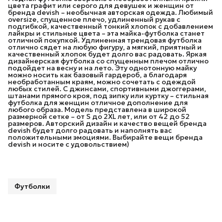
цвета графит или серого для девушек и женщин от
бренда devish – необычная авторская одежда. Любимый
oversize, спущенное плечо, удлиненный рукав с
подгибкой, качественный тонкий хлопок с добавлением
лайкры и стильные цвета – эта майка-футболка станет
отличной покупкой. Удлиненная трендовая футболка
отлично сядет на любую фигуру, а мягкий, приятный и
качественный хлопок будет долго вас радовать. Яркая
дизайнерская футболка со спущенным плечом отлично
подойдет на весну и на лето. Эту однотонную майку
можно носить как базовый гардероб, а благодаря
необработанным краям, можно сочетать с одеждой
любых стилей. С джинсами, спортивными джоггерами,
штанами прямого кроя, под зипку или куртку – стильная
футболка для женщин отличное дополнение для
любого образа. Модель представлена в широкой
размерной сетке – от S до 2XL лет, или от 42 до 52
размеров. Авторский дизайн и качество вещей бренда
devish будет долго радовать и наполнять вас
положительными эмоциями. Выбирайте вещи бренда
devish и носите с удовольствием)
Футболки