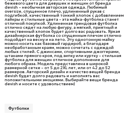
бежевого цвета для девушек и женщин от бренда
devish – необычная авторская одежда. Любимый
oversize, спущенное плечо, удлиненный рукав с
подгибкой, качественный тонкий хлопок с добавлением
лайкры и стильные цвета – эта майка-футболка станет
отличной покупкой. Удлиненная трендовая футболка
отлично сядет на любую фигуру, а мягкий, приятный и
качественный хлопок будет долго вас радовать. Яркая
дизайнерская футболка со спущенным плечом отлично
подойдет на весну и на лето. Эту однотонную майку
можно носить как базовый гардероб, а благодаря
необработанным краям, можно сочетать с одеждой
любых стилей. С джинсами, спортивными джоггерами,
штанами прямого кроя, под зипку или куртку – стильная
футболка для женщин отличное дополнение для
любого образа. Модель представлена в широкой
размерной сетке – от S до 2XL лет, или от 42 до 52
размеров. Авторский дизайн и качество вещей бренда
devish будет долго радовать и наполнять вас
положительными эмоциями. Выбирайте вещи бренда
devish и носите с удовольствием)
Футболки