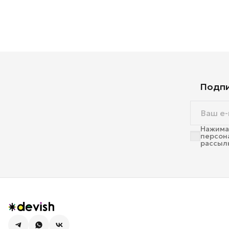
Подпи
Нажимая
персон
рассыл