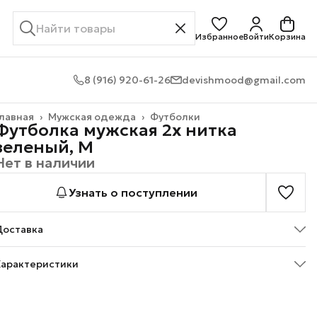
Избранное
Войти
Корзина
8 (916) 920-61-26
devishmood@gmail.com
лавная
›
Мужская одежда
›
Футболки
Футболка мужская 2х нитка
зеленый, M
Нет в наличии
Узнать о поступлении
Доставка
Характеристики
Артикул
Ф-002/35/Зеленый
Размер
M (46-48) муж