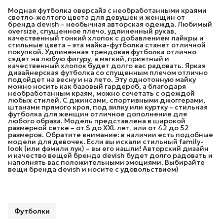
Модная футболка оверсайз с необработанными краями
светло-желтого цвета для девушек и женщин от
бренда devish – необычная авторская одежда. Любимый
oversize, спущенное плечо, удлиненный рукав,
качественный тонкий хлопок с добавлением лайкры и
стильные цвета – эта майка-футболка станет отличной
покупкой. Удлиненная трендовая футболка отлично
сядет на любую фигуру, а мягкий, приятный и
качественный хлопок будет долго вас радовать. Яркая
дизайнерская футболка со спущенным плечом отлично
подойдет на весну и на лето. Эту однотонную майку
можно носить как базовый гардероб, а благодаря
необработанным краям, можно сочетать с одеждой
любых стилей. С джинсами, спортивными джоггерами,
штанами прямого кроя, под зипку или куртку – стильная
футболка для женщин отличное дополнение для
любого образа. Модель представлена в широкой
размерной сетке – от S до XXL лет, или от 42 до 52
размеров. Обратите внимание: в наличии есть подобные
модели для девочек. Если вы искали стильный family-
look (или фэмили лук) – вы его нашли! Авторский дизайн
и качество вещей бренда devish будет долго радовать и
наполнять вас положительными эмоциями. Выбирайте
вещи бренда devish и носите с удовольствием)
Футболки