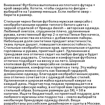
Внимание! Футболка выполнена из плотного футера +
крой оверсайз. Хотите, чтобы сидела по фигуре –
выбирайте на 1 размер меньше. Если любите овер –
берите в размер.
Стильная черно белая футболка мужская оверсайз с
необработанными краями теплого белого цвета с
черной отделкой от бренда devish – авторская одежда.
Любимый oversize, спущенное плечо, удлиненные
рукава, качественный футер 2-х нитка Пенье без начеса,
премиум качества из хлопка с добавлением лайкры.
Небольшая доля синтетики придает эластичности,
ткань лучше дышит, повышается износостойкость.
Стильные необработанные края, оригинальная отделка
горловины и рукава, приятный цвет. Удлиненная и
трендовая она отлично сядет на любую фигуру и будет
долго вас радовать. Стильная и комфортная футболка
отлично подойдет на весну и на лето. Широкая
хлопковая футболка оверсайз не сковывает
телодвижения, комфортна и приятна к телу. Эту майку
без рисунка можно носить как базовый гардероб,
домашнюю одежду. Благодаря необработанным краям,
она отлично сочетается с одеждой любых стилей.
Удлиненная и широкая майка идеальный кэжуал на
каждый день. Надетая под пиджак превращается в
отличную офисную майку, в которой вам гарантирован
стильный образ. Большие размеры до 3XL = 58 в
наличии. Ищете бюджетный, но приятный подарок для
любимого мужчины или подростка – смело выбирайте
необычную брендовую одежду devish. Вещи
разработаны российским дизайнером и сшиты в Москве.