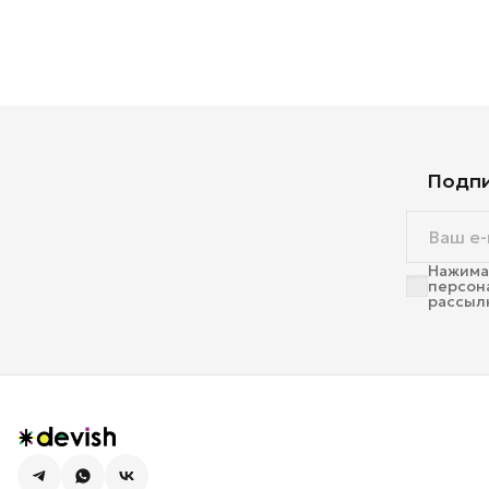
Подпи
Нажимая
персон
рассыл