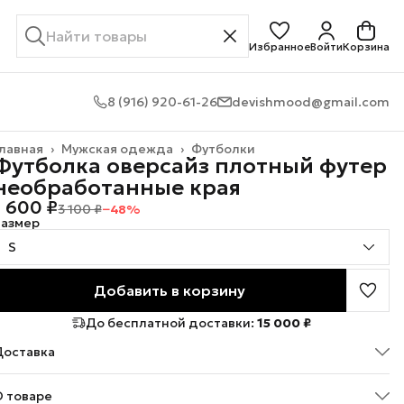
Избранное
Войти
Корзина
8 (916) 920-61-26
devishmood@gmail.com
лавная
›
Мужская одежда
›
Футболки
Футболка оверсайз плотный футер
необработанные края
1 600 ₽
3 100 ₽
−
48
%
Размер
S
Добавить в корзину
До бесплатной доставки:
15 000 ₽
Доставка
О товаре