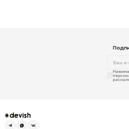
Подпи
Нажимая
персон
рассыл