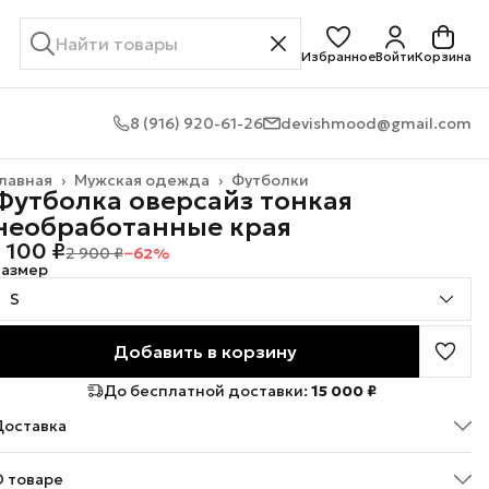
Избранное
Войти
Корзина
8 (916) 920-61-26
devishmood@gmail.com
лавная
›
Мужская одежда
›
Футболки
Футболка оверсайз тонкая
необработанные края
1 100 ₽
2 900 ₽
−
62
%
Размер
S
Добавить в корзину
До бесплатной доставки:
15 000 ₽
Доставка
О товаре