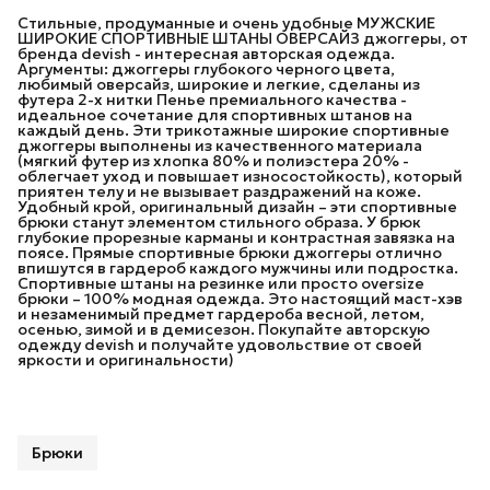
Стильные, продуманные и очень удобные МУЖСКИЕ
ШИРОКИЕ СПОРТИВНЫЕ ШТАНЫ ОВЕРСАЙЗ джоггеры, от
бренда devish - интересная авторская одежда.
Аргументы: джоггеры глубокого черного цвета,
любимый оверсайз, широкие и легкие, сделаны из
футера 2-х нитки Пенье премиального качества -
идеальное сочетание для спортивных штанов на
каждый день. Эти трикотажные широкие спортивные
джоггеры выполнены из качественного материала
(мягкий футер из хлопка 80% и полиэстера 20% -
облегчает уход и повышает износостойкость), который
приятен телу и не вызывает раздражений на коже.
Удобный крой, оригинальный дизайн – эти спортивные
брюки станут элементом стильного образа. У брюк
глубокие прорезные карманы и контрастная завязка на
поясе. Прямые спортивные брюки джоггеры отлично
впишутся в гардероб каждого мужчины или подростка.
Спортивные штаны на резинке или просто oversize
брюки – 100% модная одежда. Это настоящий маст-хэв
и незаменимый предмет гардероба весной, летом,
осенью, зимой и в демисезон. Покупайте авторскую
одежду devish и получайте удовольствие от своей
яркости и оригинальности)
Брюки